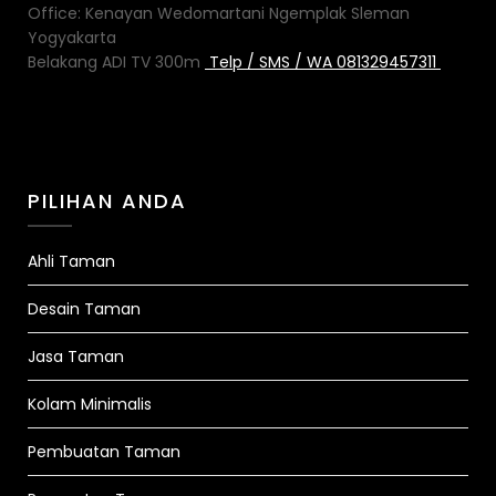
Office: Kenayan Wedomartani Ngemplak Sleman
Yogyakarta
Belakang ADI TV 300m
Telp / SMS / WA 081329457311
PILIHAN ANDA
Ahli Taman
Desain Taman
Jasa Taman
Kolam Minimalis
Pembuatan Taman