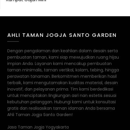
AHLI TAMAN JOGJA SANTO GARDEN
Dengan pengalaman dan keahlian dalam desain serta
pembuatan taman, kami siap mewujudkan ruang hijau
impian Anda. Layanan kami mencakup pembuatan
taman minimalis, taman vertikal, kolam, tebing, hingga
perawatan tanaman. Berkomitmen memberikan hasil
terbaik, kami mengutamakan kualitas material, desain
inovatif, dan pelayanan prima. Tim kami berdedikasi
untuk menciptakan lingkungan asri nan estetis sesuai
kebutuhan pelanggan. Hubungi kami untuk konsultasi
gratis dan realisasikan taman idaman Anda bersama
Ahli Taman Jogja Santo Garden!
Jasa Taman Jogja Yogyakarta