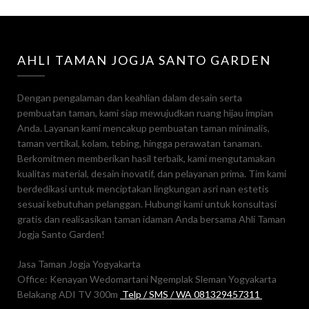
AHLI TAMAN JOGJA SANTO GARDEN
Dengan pengalaman dan keahlian dalam desain serta
pembuatan taman, kami siap mewujudkan ruang hijau impian
Anda. Layanan kami mencakup pembuatan taman minimalis,
taman vertikal, kolam, tebing, hingga perawatan tanaman.
Berkomitmen memberikan hasil terbaik, kami mengutamakan
kualitas material, desain inovatif, dan pelayanan prima. Tim kami
berdedikasi untuk menciptakan lingkungan asri nan estetis
sesuai kebutuhan pelanggan. Hubungi kami untuk konsultasi
gratis dan realisasikan taman idaman Anda bersama Ahli Taman
Jogja Santo Garden!
Jasa Taman Jogja Yogyakarta
Office: Kenayan Wedomartani Ngemplak Sleman Yogyakarta
Belakang ADI TV 300m
Telp / SMS / WA 081329457311