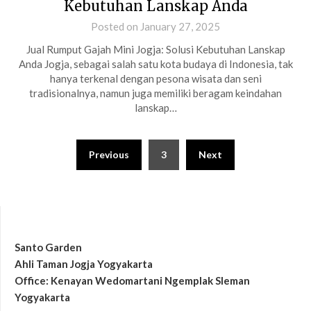
Kebutuhan Lanskap Anda
Posted on January 27, 2025
Jual Rumput Gajah Mini Jogja: Solusi Kebutuhan Lanskap
Anda Jogja, sebagai salah satu kota budaya di Indonesia, tak
hanya terkenal dengan pesona wisata dan seni
tradisionalnya, namun juga memiliki beragam keindahan
lanskap…
Posts
Previous
3
Next
pagination
Santo Garden
Ahli Taman Jogja Yogyakarta
Office: Kenayan Wedomartani Ngemplak Sleman
Yogyakarta