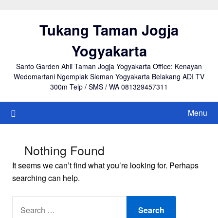
Skip
to
Tukang Taman Jogja
content
Yogyakarta
Santo Garden Ahli Taman Jogja Yogyakarta Office: Kenayan
Wedomartani Ngemplak Sleman Yogyakarta Belakang ADI TV
300m Telp / SMS / WA 081329457311
Menu
Nothing Found
It seems we can’t find what you’re looking for. Perhaps
searching can help.
SEARCH
FOR: