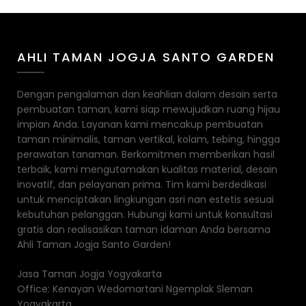
AHLI TAMAN JOGJA SANTO GARDEN
Dengan pengalaman dan keahlian dalam desain serta
pembuatan taman, kami siap mewujudkan ruang hijau
impian Anda. Layanan kami mencakup pembuatan
taman minimalis, taman vertikal, kolam, tebing, hingga
perawatan tanaman. Berkomitmen memberikan hasil
terbaik, kami mengutamakan kualitas material, desain
inovatif, dan pelayanan prima. Tim kami berdedikasi
untuk menciptakan lingkungan asri nan estetis sesuai
kebutuhan pelanggan. Hubungi kami untuk konsultasi
gratis dan realisasikan taman idaman Anda bersama
Ahli Taman Jogja Santo Garden!
Jasa Taman Jogja Yogyakarta
Office: Kenayan Wedomartani Ngemplak Sleman
Yogyakarta