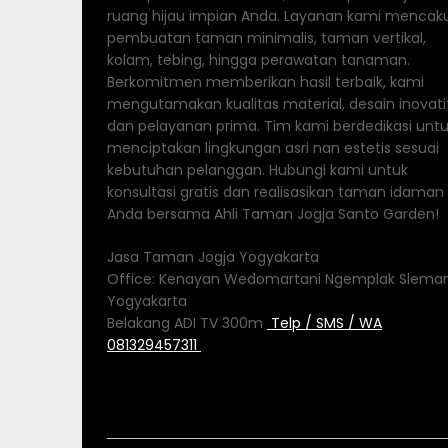
ruang hijau impian Anda. Layanan kami mencak
pembuatan taman minimalis, taman vertikal,
kolam, tebing, hingga perawatan tanaman.
Berkomitmen memberikan hasil terbaik, kami
mengutamakan kualitas material, desain inovatif
dan pelayanan prima. Tim kami berdedikasi unt
menciptakan lingkungan asri nan estetis sesuai
kebutuhan pelanggan. Hubungi kami untuk
konsultasi gratis dan realisasikan taman idaman
Anda bersama Ahli Taman Jogja Santo Garden!
Jasa Taman Jogja Yogyakarta
Office: Kenayan Wedomartani Ngemplak Slema
Yogyakarta
Belakang ADI TV 300m
Telp / SMS / WA
081329457311