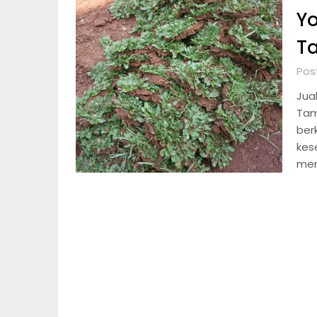
Yo
T
Pos
Jua
Tam
ber
kes
men