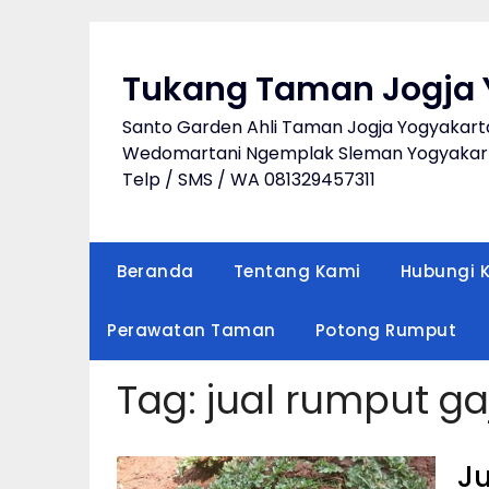
Skip
to
content
Tukang Taman Jogja 
Santo Garden Ahli Taman Jogja Yogyakart
Wedomartani Ngemplak Sleman Yogyakart
Telp / SMS / WA 081329457311
Beranda
Tentang Kami
Hubungi 
Perawatan Taman
Potong Rumput
Tag:
jual rumput ga
Ju