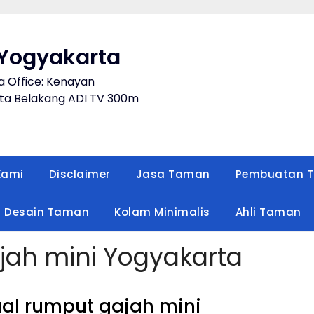
Yogyakarta
a Office: Kenayan
a Belakang ADI TV 300m
Kami
Disclaimer
Jasa Taman
Pembuatan 
Desain Taman
Kolam Minimalis
Ahli Taman
jah mini Yogyakarta
al rumput gajah mini