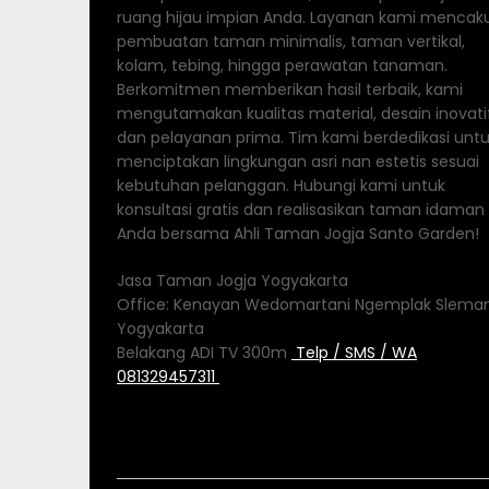
ruang hijau impian Anda. Layanan kami mencak
pembuatan taman minimalis, taman vertikal,
kolam, tebing, hingga perawatan tanaman.
Berkomitmen memberikan hasil terbaik, kami
mengutamakan kualitas material, desain inovatif
dan pelayanan prima. Tim kami berdedikasi unt
menciptakan lingkungan asri nan estetis sesuai
kebutuhan pelanggan. Hubungi kami untuk
konsultasi gratis dan realisasikan taman idaman
Anda bersama Ahli Taman Jogja Santo Garden!
Jasa Taman Jogja Yogyakarta
Office: Kenayan Wedomartani Ngemplak Slema
Yogyakarta
Belakang ADI TV 300m
Telp / SMS / WA
081329457311