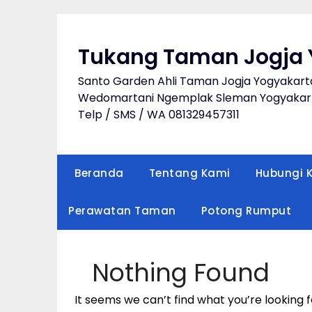
Skip
to
content
Tukang Taman Jogja 
Santo Garden Ahli Taman Jogja Yogyakart
Wedomartani Ngemplak Sleman Yogyakart
Telp / SMS / WA 081329457311
Beranda
Tentang Kami
Hubungi 
Perawatan Taman
Potong Rumput
Nothing Found
It seems we can’t find what you’re looking 