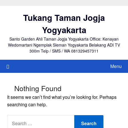
Skip
to
Tukang Taman Jogja
content
Yogyakarta
Santo Garden Ahli Taman Jogja Yogyakarta Office: Kenayan
Wedomartani Ngemplak Sleman Yogyakarta Belakang ADI TV
300m Telp / SMS / WA 081329457311
Menu
Nothing Found
It seems we can’t find what you’re looking for. Perhaps
searching can help.
SEARCH
FOR: