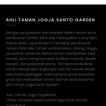
AHLI TAMAN JOGJA SANTO GARDEN
Dengan pengalaman dan keahlian dalam desain serta
pembuatan taman, kami siap mewujudkan ruang hijau
impian Anda. Layanan kami mencakup pembuatan
taman minimalis, taman vertikal, kolam, tebing, hingga
perawatan tanaman. Berkomitmen memberikan hasil
terbaik, kami mengutamakan kualitas material, desain
inovatif, dan pelayanan prima. Tim kami berdedikasi
untuk menciptakan lingkungan asri nan estetis sesuai
kebutuhan pelanggan. Hubungi kami untuk konsultasi
gratis dan realisasikan taman idaman Anda bersama
Ahli Taman Jogja Santo Garden!
Jasa Taman Jogja Yogyakarta
Office: Kenayan Wedomartani Ngemplak Sleman
Yogyakarta