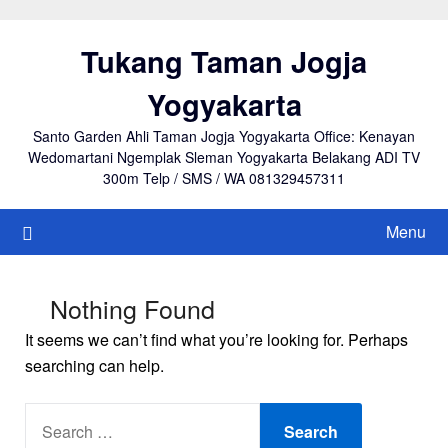
Skip
to
Tukang Taman Jogja
content
Yogyakarta
Santo Garden Ahli Taman Jogja Yogyakarta Office: Kenayan
Wedomartani Ngemplak Sleman Yogyakarta Belakang ADI TV
300m Telp / SMS / WA 081329457311
Menu
Nothing Found
It seems we can’t find what you’re looking for. Perhaps
searching can help.
SEARCH
FOR: