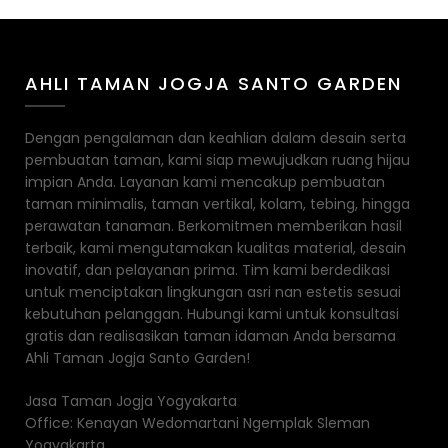
AHLI TAMAN JOGJA SANTO GARDEN
Dengan pengalaman dan keahlian dalam desain serta
pembuatan taman, kami siap mewujudkan ruang hijau
impian Anda. Layanan kami mencakup pembuatan
taman minimalis, taman vertikal, kolam, tebing, hingga
perawatan tanaman. Berkomitmen memberikan hasil
terbaik, kami mengutamakan kualitas material, desain
inovatif, dan pelayanan prima. Tim kami berdedikasi
untuk menciptakan lingkungan asri nan estetis sesuai
kebutuhan pelanggan. Hubungi kami untuk konsultasi
gratis dan realisasikan taman idaman Anda bersama
Ahli Taman Jogja Santo Garden!
Jasa Taman Jogja Yogyakarta
Office: Kenayan Wedomartani Ngemplak Sleman
Yogyakarta