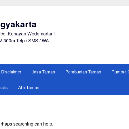
gyakarta
fice: Kenayan Wedomartani
V 300m Telp / SMS / WA
Disclaimer
Jasa Taman
Pembuatan Taman
Rumput G
alis
Ahli Taman
Perhaps searching can help.