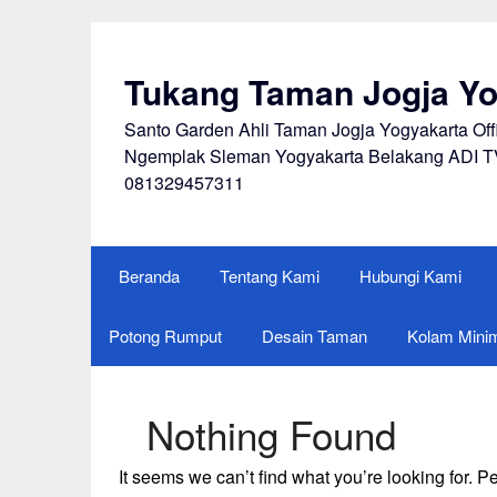
Skip
to
content
Tukang Taman Jogja Yo
Santo Garden Ahli Taman Jogja Yogyakarta Of
Ngemplak Sleman Yogyakarta Belakang ADI T
081329457311
Beranda
Tentang Kami
Hubungi Kami
Potong Rumput
Desain Taman
Kolam Minim
Nothing Found
It seems we can’t find what you’re looking for. 