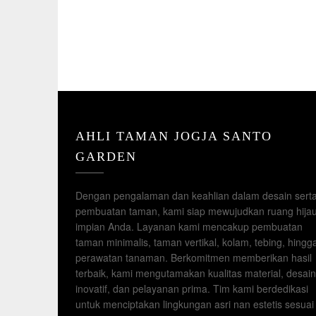
AHLI TAMAN JOGJA SANTO
GARDEN
Dengan pengalaman dan keahlian dalam desain sert
pembuatan taman, kami siap mewujudkan ruang hija
impian Anda. Layanan kami mencakup pembuatan
taman minimalis, taman vertikal, kolam, tebing, hingg
perawatan tanaman. Berkomitmen memberikan hasil
terbaik, kami mengutamakan kualitas material, desain
inovatif, dan pelayanan prima. Tim kami berdedikasi
untuk menciptakan lingkungan asri nan estetis sesuai