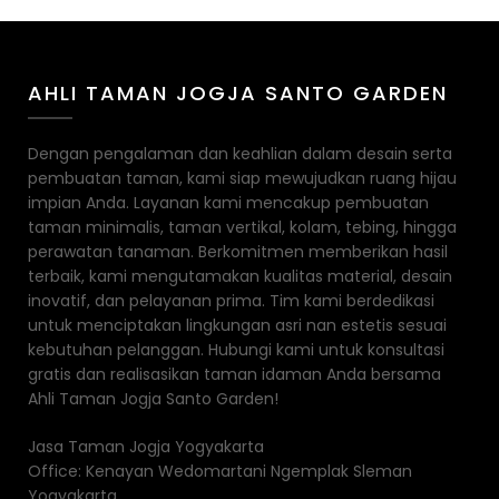
AHLI TAMAN JOGJA SANTO GARDEN
Dengan pengalaman dan keahlian dalam desain serta
pembuatan taman, kami siap mewujudkan ruang hijau
impian Anda. Layanan kami mencakup pembuatan
taman minimalis, taman vertikal, kolam, tebing, hingga
perawatan tanaman. Berkomitmen memberikan hasil
terbaik, kami mengutamakan kualitas material, desain
inovatif, dan pelayanan prima. Tim kami berdedikasi
untuk menciptakan lingkungan asri nan estetis sesuai
kebutuhan pelanggan. Hubungi kami untuk konsultasi
gratis dan realisasikan taman idaman Anda bersama
Ahli Taman Jogja Santo Garden!
Jasa Taman Jogja Yogyakarta
Office: Kenayan Wedomartani Ngemplak Sleman
Yogyakarta