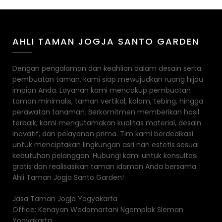
AHLI TAMAN JOGJA SANTO GARDEN
Dengan pengalaman dan keahlian dalam desain serta
pembuatan taman, kami siap mewujudkan ruang hijau
impian Anda. Layanan kami mencakup pembuatan
taman minimalis, taman vertikal, kolam, tebing, hingga
perawatan tanaman. Berkomitmen memberikan hasil
terbaik, kami mengutamakan kualitas material, desain
inovatif, dan pelayanan prima. Tim kami berdedikasi
untuk menciptakan lingkungan asri nan estetis sesuai
kebutuhan pelanggan. Hubungi kami untuk konsultasi
gratis dan realisasikan taman idaman Anda bersama
Ahli Taman Jogja Santo Garden!
Jasa Taman Jogja Yogyakarta
Office: Kenayan Wedomartani Ngemplak Sleman
Yogyakarta