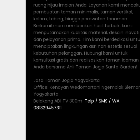
ruang hijau impian Anda. Layanan kami mencak
pembuatan taman minimalis, taman vertikal,
kolam, tebing, hingga perawatan tanaman.
Berkomitmen memberikan hasil terbaik, kami
mengutamakan kualitas material, desain inovatif
dan pelayanan prima. Tim kami berdedikasi unt
menciptakan lingkungan asri nan estetis sesuai
kebutuhan pelanggan. Hubungi kami untuk
konsultasi gratis dan realisasikan taman idaman
Anda bersama Ahli Taman Jogja Santo Garden!
Jasa Taman Jogja Yogyakarta
Office: Kenayan Wedomartani Ngemplak Slema
Yogyakarta
Belakang ADI TV 300m
Telp / SMS / WA
081329457311