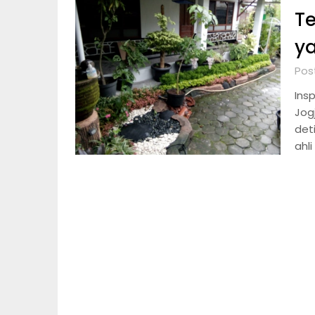
Te
ya
Pos
Ins
Jog
det
ahl