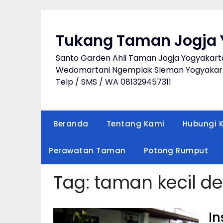
Skip
to
content
Tukang Taman Jogja 
Santo Garden Ahli Taman Jogja Yogyakart
Wedomartani Ngemplak Sleman Yogyakart
Telp / SMS / WA 081329457311
Beranda
Tentang Kami
Hubungi 
Perawatan Taman
Potong Rumput
Tag:
taman kecil d
In