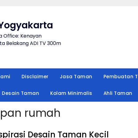
Yogyakarta
a Office: Kenayan
a Belakang ADI TV 300m
Kami
Disclaimer
Jasa Taman
Pembuatan 
Desain Taman
Kolam Minimalis
Ahli Taman
epan rumah
spirasi Desain Taman Kecil