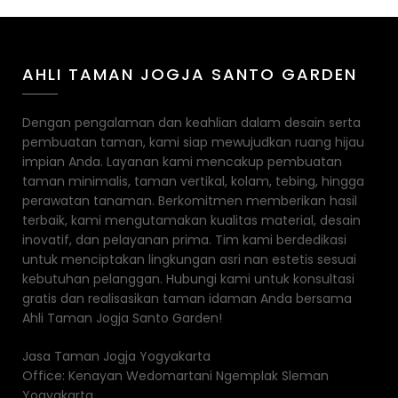
AHLI TAMAN JOGJA SANTO GARDEN
Dengan pengalaman dan keahlian dalam desain serta
pembuatan taman, kami siap mewujudkan ruang hijau
impian Anda. Layanan kami mencakup pembuatan
taman minimalis, taman vertikal, kolam, tebing, hingga
perawatan tanaman. Berkomitmen memberikan hasil
terbaik, kami mengutamakan kualitas material, desain
inovatif, dan pelayanan prima. Tim kami berdedikasi
untuk menciptakan lingkungan asri nan estetis sesuai
kebutuhan pelanggan. Hubungi kami untuk konsultasi
gratis dan realisasikan taman idaman Anda bersama
Ahli Taman Jogja Santo Garden!
Jasa Taman Jogja Yogyakarta
Office: Kenayan Wedomartani Ngemplak Sleman
Yogyakarta