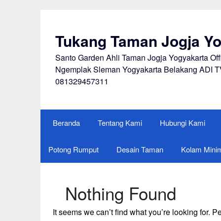
Skip
to
content
Tukang Taman Jogja Yo
Santo Garden Ahli Taman Jogja Yogyakarta Of
Ngemplak Sleman Yogyakarta Belakang ADI T
081329457311
Beranda
Tentang Kami
Hubungi Kami
Potong Rumput
Desain Taman
Kolam Minim
Nothing Found
It seems we can’t find what you’re looking for. 