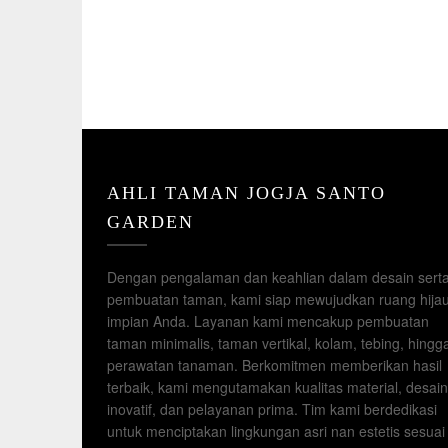
AHLI TAMAN JOGJA SANTO
GARDEN
Dengan pengalaman dan keahlian dalam desain sert
pembuatan taman, kami siap mewujudkan ruang hija
impian Anda. Layanan kami mencakup pembuatan
taman minimalis, taman vertikal, kolam, tebing, hingg
perawatan tanaman. Berkomitmen memberikan hasil
terbaik, kami mengutamakan kualitas material, desain
inovatif, dan pelayanan prima. Tim kami berdedikasi
untuk menciptakan lingkungan asri nan estetis sesuai