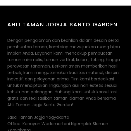
AHLI TAMAN JOGJA SANTO GARDEN
Dengan pengalaman dan keahlian dalam desain serta
pembuatan taman, kami siap mewujudkan ruang hijau
impian Anda. Layanan kami mencakup pembuatan
taman minimalis, taman vertikal, kolam, tebing, hingga
perawatan tanaman. Berkomitmen memberikan hasil
terbaik, kami mengutamakan kualitas material, desain
inovatif, dan pelayanan prima. Tim kami berdedikasi
untuk menciptakan lingkungan asri nan estetis sesuai
kebutuhan pelanggan. Hubungi kami untuk konsultasi
gratis dan realisasikan taman idaman Anda bersama
Ahli Taman Jogja Santo Garden!
Jasa Taman Jogja Yogyakarta
Office: Kenayan Wedomartani Ngemplak Sleman
Yogyakarta