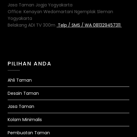
Jasa Taman Jogja Yogyakarta
Office: Kenayan Wedomartani Ngemplak Sleman
Yogyakarta
Belakang ADI TV 300m
Telp / SMS / WA 081329457311
PILIHAN ANDA
Ahli Taman
Desain Taman
Jasa Taman
Kolam Minimalis
Pembuatan Taman