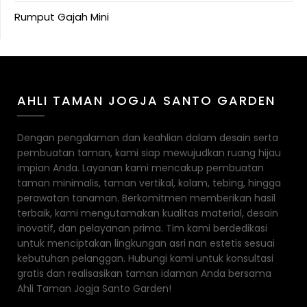
Rumput Gajah Mini
AHLI TAMAN JOGJA SANTO GARDEN
Dengan pengalaman dan keahlian dalam desain serta
pembuatan taman, kami siap mewujudkan ruang hijau
impian Anda. Layanan kami mencakup pembuatan
taman minimalis, taman vertikal, kolam, tebing, hingga
perawatan tanaman. Berkomitmen memberikan hasil
terbaik, kami mengutamakan kualitas material, desain
inovatif, dan pelayanan prima. Tim kami berdedikasi
untuk menciptakan lingkungan asri nan estetis sesuai
kebutuhan pelanggan. Hubungi kami untuk konsultasi
gratis dan realisasikan taman idaman Anda bersama
Ahli Taman Jogja Santo Garden!