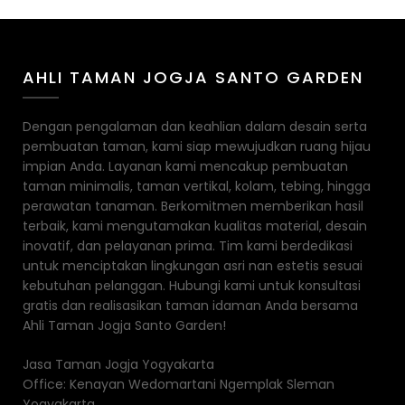
AHLI TAMAN JOGJA SANTO GARDEN
Dengan pengalaman dan keahlian dalam desain serta
pembuatan taman, kami siap mewujudkan ruang hijau
impian Anda. Layanan kami mencakup pembuatan
taman minimalis, taman vertikal, kolam, tebing, hingga
perawatan tanaman. Berkomitmen memberikan hasil
terbaik, kami mengutamakan kualitas material, desain
inovatif, dan pelayanan prima. Tim kami berdedikasi
untuk menciptakan lingkungan asri nan estetis sesuai
kebutuhan pelanggan. Hubungi kami untuk konsultasi
gratis dan realisasikan taman idaman Anda bersama
Ahli Taman Jogja Santo Garden!
Jasa Taman Jogja Yogyakarta
Office: Kenayan Wedomartani Ngemplak Sleman
Yogyakarta